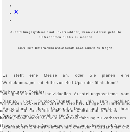
Ausstellungssysteme sind unverzichtbar, wenn es darum geht Ihr
Unternehmen publik zu machen
oder Ihre Unternehmensbotschaft nach außen zu tragen.
Es steht eine Messe an, oder Sie planen eine
Werbekampagne mit Hilfe von Roll-Ups oder ähnlichem?
Wir benutzen Cookies
Wir gestalten Ihre individuellen Ausstellungssysteme vom
Display über Outdoor-Fahnen bis hin zum mobilen
Wir nutzen Cookies auf unserer Website. Einige von ihnen sind
Messestand in Ihrem Corporate Design und wickeln Ihren
essenziell für den Betrieb der Seite, während andere uns
Druckauftrag im Anschluss für Sie ab.
helfen, diese Website und die Nutzererfahrung zu verbessern
(Tracking Cookies). Sie können selbst entscheiden, ob Sie die
Überraschen Sie Ihre Kunden mit kreativen Illustrationen und