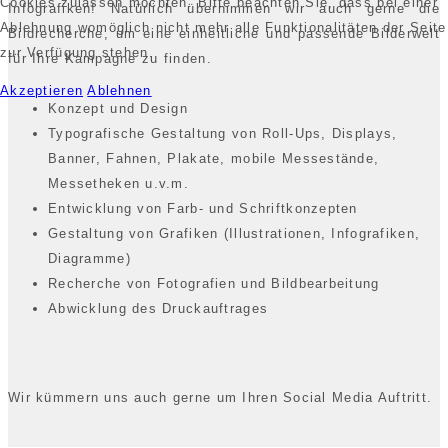
Cookies zulassen möchten. Bitte beachten Sie, dass bei einer
Infografiken! Natürlich übernimmen wir auch gerne die
Ablehnung womöglich nicht mehr alle Funktionalitäten der Seite
Bildrecherche, um eine einheitliche und passende Bilderwelt
zur Verfügung stehen.
für Ihre Kampagne zu finden.
Akzeptieren
Ablehnen
Konzept und Design
Typografische Gestaltung von Roll-Ups, Displays,
Banner, Fahnen, Plakate, mobile Messestände,
Messetheken u.v.m.
Entwicklung von Farb- und Schriftkonzepten
Gestaltung von Grafiken (Illustrationen, Infografiken,
Diagramme)
Recherche von Fotografien und Bildbearbeitung
Abwicklung des Druckauftrages
Wir kümmern uns auch gerne um Ihren Social Media Auftritt.