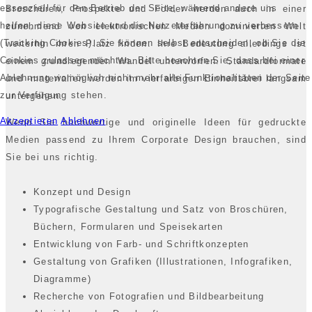
essenziell für den Betrieb der Seite, während andere uns
Broschüren, Prospekte und Folder werden auch in einer
helfen, diese Website und die Nutzererfahrung zu verbessern
zunehmend von elektronischen Medien dominierten Welt
(Tracking Cookies). Sie können selbst entscheiden, ob Sie die
weiterhin ihren Platz finden. Ihre Bedeutung allerdings ist
Cookies zulassen möchten. Bitte beachten Sie, dass bei einer
einem grundlegenden Wandel unterworfen. Standardformate
Ablehnung womöglich nicht mehr alle Funktionalitäten der Seite
und -materialien werden im vierfarbigen Einheitsbrei langsam
zur Verfügung stehen.
untergehen.
Akzeptieren
Ablehnen
Wenn Sie hochwertige und originelle Ideen für gedruckte
Medien passend zu Ihrem Corporate Design brauchen, sind
Sie bei uns richtig.
Konzept und Design
Typografische Gestaltung und Satz von Broschüren,
Büchern, Formularen und Speisekarten
Entwicklung von Farb- und Schriftkonzepten
Gestaltung von Grafiken (Illustrationen, Infografiken,
Diagramme)
Recherche von Fotografien und Bildbearbeitung